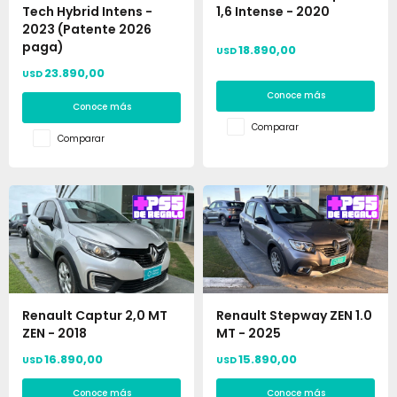
Tech Hybrid Intens -
1,6 Intense - 2020
2023 (Patente 2026
paga)
18.890,00
USD
23.890,00
USD
Conoce más
Conoce más
Comparar
Comparar
Renault Captur 2,0 MT
Renault Stepway ZEN 1.0
ZEN - 2018
MT - 2025
16.890,00
15.890,00
USD
USD
Conoce más
Conoce más