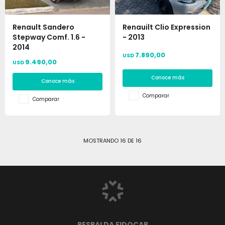
Renault Sandero
Renauilt Clio Expression
Stepway Comf. 1.6 -
- 2013
2014
7.890,00
USD
9.490,00
USD
Conoce más
Conoce más
Comparar
Comparar
MOSTRANDO
16
DE
16
RESPALDA FIDOCAR