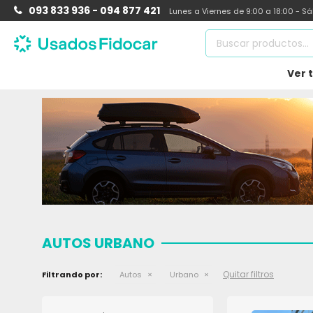
093 833 936 - 094 877 421
Lunes a Viernes de 9:00 a 18:00 - S
Ver 
AUTOS URBANO
Quitar filtros
Filtrando por:
Autos
Urbano